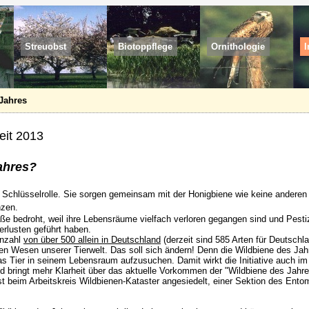
Streuobst
Biotoppflege
Ornithologie
I
Jahres
eit 2013
ahres?
 Schlüsselrolle. Sie sorgen gemeinsam mit der Honigbiene wie keine anderen 
nzen.
e bedroht, weil ihre Lebensräume vielfach verloren gegangen sind und Pestiz
erlusten geführt haben.
enzahl
von über 500 allein in Deutschland
(derzeit sind 585 Arten für Deutschl
n Wesen unserer Tierwelt. Das soll sich ändern! Denn die Wildbiene des Jah
as Tier in seinem Lebensraum aufzusuchen. Damit wirkt die Initiative auch im
und bringt mehr Klarheit über das aktuelle Vorkommen der "Wildbiene des Jahre
st beim Arbeitskreis Wildbienen-Kataster angesiedelt, einer Sektion des Ent