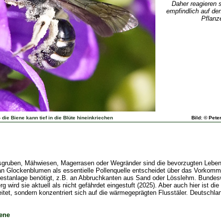
Daher reagieren 
empfindlich auf den
Pflanz
ie Biene kann tief in die Blüte hineinkriechen
Bild: © Pete
gruben, Mähwiesen, Magerrasen oder Wegränder sind die bevorzugten Lebe
n Glockenblumen als essentielle Pollenquelle entscheidet über das Vorkomme
stanlage benötigt, z.B. an Abbruchkanten aus Sand oder Lösslehm. Bundeswei
g wird sie aktuell als nicht gefährdet eingestuft (2025). Aber auch hier ist d
tet, sondern konzentriert sich auf die wärmegeprägten Flusstäler. Deutschland
iene