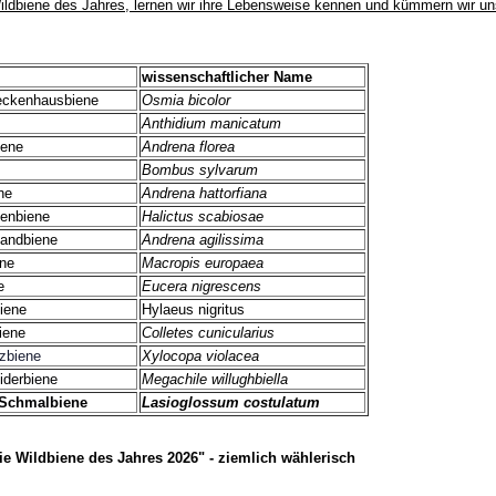
ildbiene des Jahres, lernen wir ihre Lebensweise kennen und kümmern wir un
wissenschaftlicher Name
eckenhausbiene
Osmia bicolor
Anthidium manicatum
iene
Andrena florea
Bombus sylvarum
ne
Andrena hattorfiana
henbiene
Halictus scabiosae
sandbiene
Andrena agilissima
ene
Macropis europaea
e
Eucera nigrescens
iene
Hylaeus nigritus
iene
Colletes cunicularius
zbiene
Xylocopa violacea
iderbiene
Megachile willughbiella
-Schmalbiene
Lasioglossum costulatum
e Wildbiene des Jahres 2026" - ziemlich wählerisch