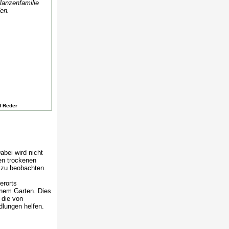
flanzenfamilie
en.
d Reder
bei wird nicht
en trockenen
i zu beobachten.
erorts
nem Garten. Dies
 die von
dlungen helfen.