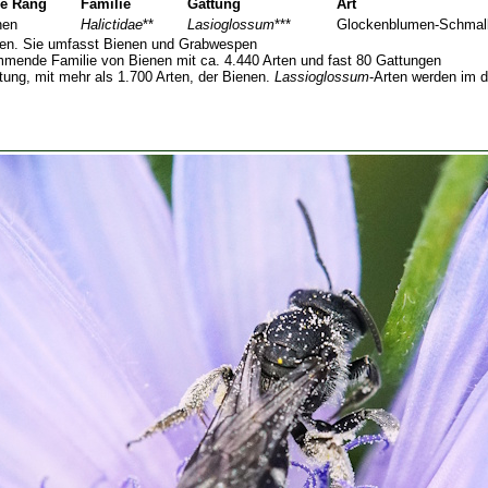
e Rang
Familie
Gattung
Art
nen
Halictidae
**
Lasioglossum
***
Glockenblumen-Schmal
rten. Sie umfasst Bienen und Grabwespen
mmende Familie von Bienen mit ca. 4.440 Arten und fast 80 Gattungen
ttung, mit mehr als 1.700 Arten, der Bienen.
Lassioglossum
-Arten werden im 