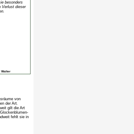
sie besonders
 Verlust dieser
en.
r Walter
nsräume von
n der Art.
t gilt die Art
ie Glockenblumen-
weit fehlt sie in