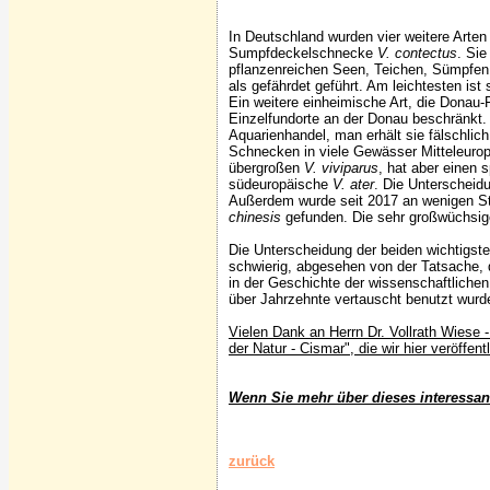
In Deutschland wurden vier weitere Arten 
Sumpfdeckelschnecke
V. contectus
. Sie
pflanzenreichen Seen, Teichen, Sümpfen 
als gefährdet geführt. Am leichtesten i
Ein weitere einheimische Art, die Dona
Einzelfundorte an der Donau beschränkt.
Aquarienhandel, man erhält sie fälschl
Schnecken in viele Gewässer Mitteleuro
übergroßen
V. viviparus
, hat aber einen 
südeuropäische
V. ater
. Die Unterscheid
Außerdem wurde seit 2017 an wenigen S
chinesis
gefunden. Die sehr großwüchsige 
Die Unterscheidung der beiden wichtigst
schwierig, abgesehen von der Tatsache, d
in der Geschichte der wissenschaftliche
über Jahrzehnte vertauscht benutzt wurd
Vielen Dank an Herrn Dr. Vollrath Wiese
der Natur - Cismar", die wir hier veröffen
Wenn Sie mehr über dieses interessan
zurück