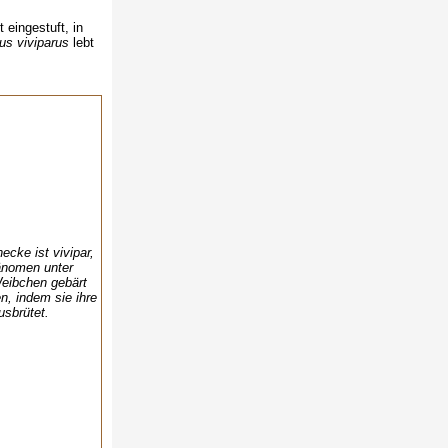
 eingestuft, in
us viviparus
lebt
cke ist vivipar,
änomen unter
eibchen gebärt
, indem sie ihre
usbrütet.