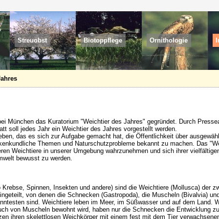
Streuobst
Biotoppflege
Ornithologie
I
Jahres
ei München das Kuratorium "Weichtier des Jahres" gegründet. Durch Pressea
tt soll jedes Jahr ein Weichtier des Jahres vorgestellt werden.
eben, das es sich zur Aufgabe gemacht hat, die Öffentlichkeit über ausgewähl
skenkundliche Themen und Naturschutzprobleme bekannt zu machen. Das "We
eren Weichtiere in unserer Umgebung wahrzunehmen und sich ihrer vielfältigen
Umwelt bewusst zu werden.
 Krebse, Spinnen, Insekten und andere) sind die Weichtiere (Mollusca) der z
ingeteilt, von denen die Schnecken (Gastropoda), die Muscheln (Bivalvia) un
kanntesten sind. Weichtiere leben im Meer, im Süßwasser und auf dem Land. 
ch von Muscheln bewohnt wird, haben nur die Schnecken die Entwicklung z
zen ihren skelettlosen Weichkörper mit einem fest mit dem Tier verwachsen