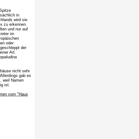
 Spitze
sächlich in
hlands wird sie
ex zu erkennen.
lten und nur auf
reter im
ropäischen
en oder
ngeschleppt der
iner Art.
opaludina
ehäuse nicht sehr
Allerdings gab es
m, weil Namen
g ist.
ahmen vom "Haus