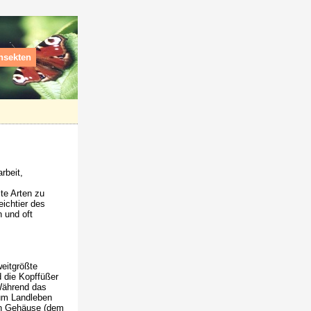
nsekten
rbeit,
te Arten zu
ichtier des
 und oft
weitgrößte
d die Kopffüßer
Während das
um Landleben
en Gehäuse (dem