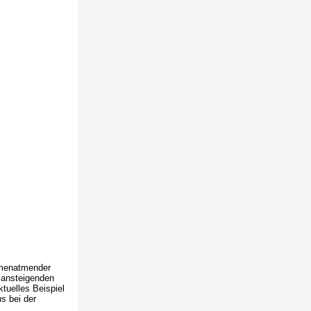
emenatmender
 ansteigenden
tuelles Beispiel
us
bei der