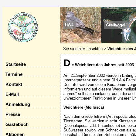
HW4
Greifvögel
Sie sind hier:
Insekten
>
Weichtier des 
D
Startseite
ie Weichtiere des Jahres seit 2003
Termine
Am 21.September 2002 wurde in Erding b
Internetpräsenz und einem DIN A 4 Faltbla
Kontakt
Der Titel wird von einem Kuratorium verg
informieren und auf diesem Wege mollu
Jahres" soll dazu einladen, auch die and
E-Mail
unverzichtbaren Funktionen in unserer 
Anmeldung
Weichtiere (Mollusca)
Presse
Nach den Gliederfüßern (Arthropoda, also
Tierstamm. Sie werden in acht Klassen e
Gästebuch
(Cephalopoda, z.B.Tintenfische) die be
Süßwasser sowohl von Schnecken als au
Aktionen
geschafft. Die meisten Schnecken schüt