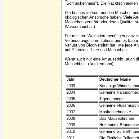
"Schneckenhaus"). Die Nacktschnecken h
Die bei uns vorkommenden Muschel- und S
ökologischen Ansprüche haben. Viele Art
Menschen zerstört oder deren Qualität sta
Wasserhaushalt).
Die meisten Weichtiere benötigen ganz sp
Veränderungen ihre Lebensraumes kaum a
Verlust von Biodiversität hat, wie jede 
auf Pflanzen, Tiere und Menschen.
Wenn auch nur eine Art ausstirbt, auch di
Menschheit. (Neckermann)
Jahr
Deutscher Name
2003
Bauchige Windelschn
2004
Gemeine Kahnschnec
2005
Tigerschnegel
2006
Gemeine Flussmusch
2007
Maskenschnecke
2008
Das Mäuseöhrchen
2009
Husmanns Brunnensc
2010
Gemeine Schließmun
2011
Die Zierliche Tellers