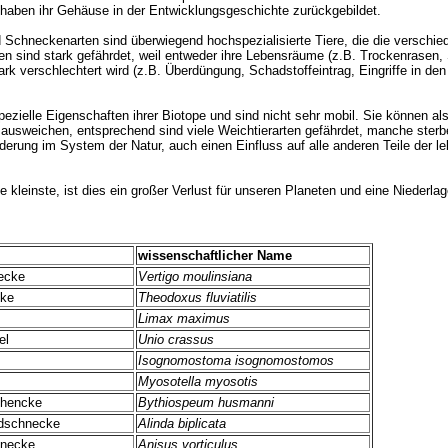
aben ihr Gehäuse in der Entwicklungsgeschichte zurückgebildet.
chneckenarten sind überwiegend hochspezialisierte Tiere, die die verschie
en sind stark gefährdet, weil entweder ihre Lebensräume (z.B. Trockenrasen
rk verschlechtert wird (z.B. Überdüngung, Schadstoffeintrag, Eingriffe in den
ezielle Eigenschaften ihrer Biotope und sind nicht sehr mobil. Sie können al
usweichen, entsprechend sind viele Weichtierarten gefährdet, manche sterb
Änderung im System der Natur, auch einen Einfluss auf alle anderen Teile der 
e kleinste, ist dies ein großer Verlust für unseren Planeten und eine Niederlag
wissenschaftlicher Name
ecke
Vertigo moulinsiana
ke
Theodoxus fluviatilis
Limax maximus
el
Unio crassus
Isognomostoma isognomostomos
Myosotella myosotis
hencke
Bythiospeum husmanni
dschnecke
Alinda biplicata
chnecke
Anisus vorticulus