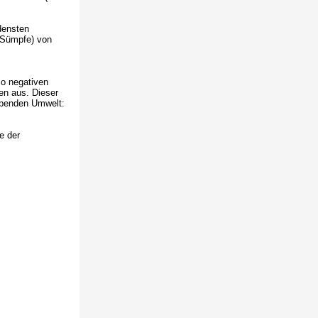
densten
, Sümpfe) von
so negativen
en aus. Dieser
lebenden Umwelt:
e der