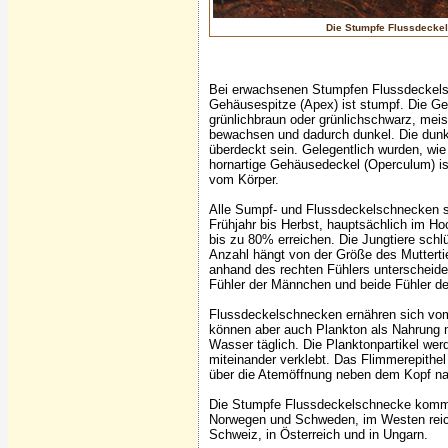
Die Stumpfe Flussdeckel
Bei erwachsenen Stumpfen Flussdeckels
Gehäusespitze (Apex) ist stumpf. Die Ge
grünlichbraun oder grünlichschwarz, meis
bewachsen und dadurch dunkel. Die dunkl
überdeckt sein. Gelegentlich wurden, w
hornartige Gehäusedeckel (Operculum) is
vom Körper.
Alle Sumpf- und Flussdeckelschnecken sin
Frühjahr bis Herbst, hauptsächlich im Ho
bis zu 80% erreichen. Die Jungtiere schl
Anzahl hängt von der Größe des Mutterti
anhand des rechten Fühlers unterscheide
Fühler der Männchen und beide Fühler de
Flussdeckelschnecken ernähren sich vom
können aber auch Plankton als Nahrung nu
Wasser täglich. Die Planktonpartikel we
miteinander verklebt. Das Flimmerepithe
über die Atemöffnung neben dem Kopf na
Die Stumpfe Flussdeckelschnecke kommt v
Norwegen und Schweden, im Westen reicht 
Schweiz, in Österreich und in Ungarn.