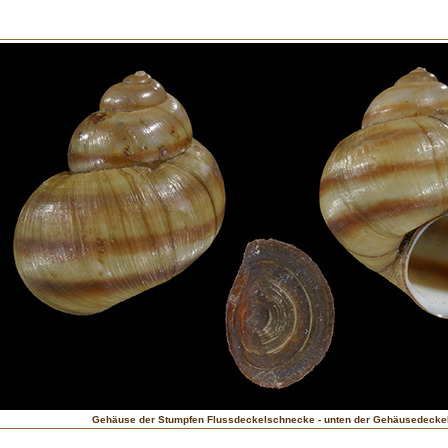
Gehäuse der Stumpfen Flussdeckelschnecke - unten der Gehäusedecke