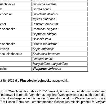
inschnecke
Oxyloma elegans
er
Ostrea edulis
schnecke
Oxychilus alliarius
Myxas glutinosa
chel
Pisidium amnicum
elschnecke
Pomatias elegans
Neptunea antiqua
Helicella itala
selschnecke
Discus rotundatus
enfisch
Sepia officinalis
gdeckelschnecke
Sadleriana bavarica
Limacus flavu
s
Margaritifera margaritifera
necke
Viviparus viviparus
at für 2025 die
Flussdeckelschnecke
ausgewählt.
zum "Weichtier des Jahres 2025" gewählt, um auf die Gefährdung vieler ki
nd sowohl durch die Verschmutzung ihrer Wohngewässer als auch durch die
amit einhergehenden sinkenden Sauerstoffgehalt im Wasser bedroht. Ein ak
147 Millionen Tiere) der kiemenatmenden Schnecken mit Hauptanteil
V. vivipar