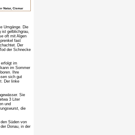
r Natur, Cismar
te Umgänge. Die
ist gelblichgrau,
e oft mit Algen
prenkel fast
chachtet. Der
 Tod der Schnecke
erfolgt im
il kann im Sommer
boren. Ihre
ssen sich gut
. Der linke
ngewässer. Sie
etwa 3 Liter
en und
rungswurst, die
e den Süden von
 der Donau, in der