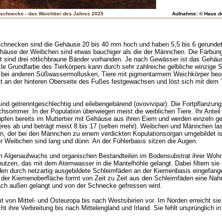
schnecke - das Weichtier des Jahres 2025
Aufnahme: © Haus de
chnecken sind die Gehäuse 20 bis 40 mm hoch und haben 5,5 bis 6 gerunde
häuse der Weibchen sind etwas bauchiger als die der Männchen. Die Färbung 
t sind drei rötlichbraune Bänder vorhanden. Je nach Gewässer ist das Gehäus
e Grundfarbe des Tierkörpers kann durch sehr zahlreiche gelbliche winzige S
ie bei anderen Süßwassermollusken, Tiere mit pigmentarmem Weichkörper beo
t an der hinteren Oberseite des Fußes festgewachsen und löst sich mit dem
d getrenntgeschlechtig und eilebengebärend (ovovivipar). Die Fortpflanzung 
chsommer. In der Population überwiegen meist die weiblichen Tiere. Ihr Ante
üpfen bereits im Muttertier mit Gehäuse aus ihren Eiern und werden einzeln ge
eres ab und beträgt meist 8 bis 17 (selten mehr). Weibchen und Männchen la
n, der bei den Männchen zu einem verdickten Kopulationsorgan umgebildet ist
r Weibchen sind lang und dünn. An der Fühlerbasis sitzen die Augen.
 Algenaufwuchs und organischen Bestandteilen im Bodensubstrat ihrer Woh
tzen, das mit dem Atemwasser in die Mantelhöhle gelangt. Dabei filtern sie 
rden durch netzartig ausgebildete Schleimfäden an der Kiemenbasis eingefang
l der Kiemenoberfläche formt von Zeit zu Zeit aus den Schleimfäden eine Nah
ch außen gelangt und von der Schnecke gefressen wird.
on Mittel- und Osteuropa bis nach Westsibirien vor. Im Norden erreicht si
ihre Verbreitung bis nach Mittelengland und Irland. Sie fehlt ursprünglich in