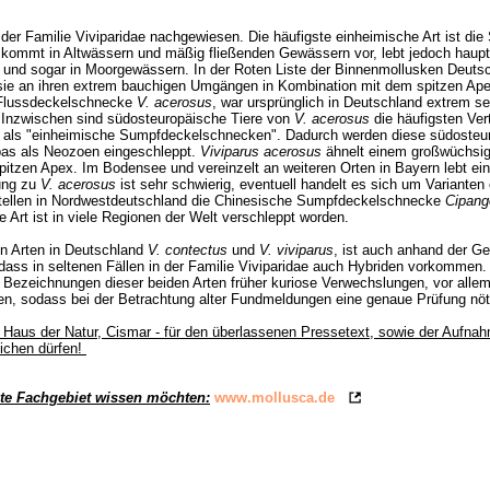
der Familie Viviparidae nachgewiesen. Die häufigste einheimische Art ist die
 kommt in Altwässern und mäßig fließenden Gewässern vor, lebt jedoch haupt
und sogar in Moorgewässern. In der Roten Liste der Binnenmollusken Deutsc
st sie an ihren extrem bauchigen Umgängen in Kombination mit dem spitzen Ap
u-Flussdeckelschnecke
V. acerosus
, war ursprünglich in Deutschland extrem se
 Inzwischen sind südosteuropäische Tiere von
V. acerosus
die häufigsten Vert
ich als "einheimische Sumpfdeckelschnecken". Dadurch werden diese südosteu
pas als Neozoen eingeschleppt.
Viviparus acerosus
ähnelt einem großwüchsig
spitzen Apex. Im Bodensee und vereinzelt an weiteren Orten in Bayern lebt ei
ung zu
V. acerosus
ist sehr schwierig, eventuell handelt es sich um Varianten e
tellen in Nordwestdeutschland die Chinesische Sumpfdeckelschnecke
Cipang
Art ist in viele Regionen der Welt verschleppt worden.
en Arten in Deutschland
V. contectus
und
V. viviparus
, ist auch anhand der G
ass in seltenen Fällen in der Familie Viviparidae auch Hybriden vorkommen. 
n Bezeichnungen dieser beiden Arten früher kuriose Verwechslungen, vor alle
en, sodass bei der Betrachtung alter Fundmeldungen eine genaue Prüfung nöti
 - Haus der Natur, Cismar - für den überlassenen Pressetext, sowie der Aufn
tlichen dürfen!
te Fachgebiet wissen möchten:
www.mollusca.de