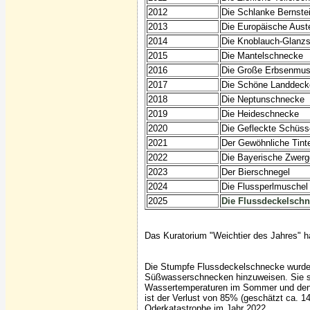
2012
Die Schlanke Bernste
2013
Die Europäische Aust
2014
Die Knoblauch-Glanz
2015
Die Mantelschnecke
2016
Die Große Erbsenmus
2017
Die Schöne Landdeck
2018
Die Neptunschnecke
2019
Die Heideschnecke
2020
Die Gefleckte Schüs
2021
Der Gewöhnliche Tint
2022
Die Bayerische Zwer
2023
Der Bierschnegel
2024
Die Flussperlmuschel
2025
Die Flussdeckelsch
Das Kuratorium "Weichtier des Jahres" h
Die Stumpfe Flussdeckelschnecke wurde 
Süßwasserschnecken hinzuweisen. Sie si
Wassertemperaturen im Sommer und den d
ist der Verlust von 85% (geschätzt ca. 
Oderkatastrophe im Jahr 2022.