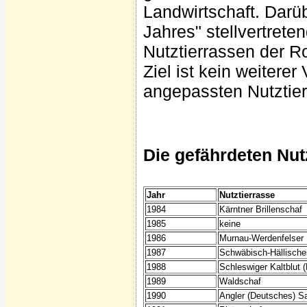
Landwirtschaft. Darüb
Jahres" stellvertrete
Nutztierrassen der 
Ziel ist kein weiterer
angepassten Nutztier
Die gefährdeten Nutz
Jahr
Nutztierrasse
1984
Kärntner Brillenschaf
1985
keine
1986
Murnau-Werdenfelser 
1987
Schwäbisch-Hällisch
1988
Schleswiger Kaltblut (
1989
Waldschaf
1990
Angler (Deutsches) S