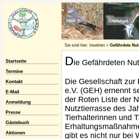
HW4
Greifvögel
Sie sind hier:
Insekten
>
Gefährdete Nut
D
ie Gefährdeten Nut
Startseite
Termine
Die Gesellschaft zur 
Kontakt
e.V. (GEH) ernennt s
E-Mail
der Roten Liste der 
Anmeldung
Nutztierrasse des Jah
Presse
Tierhalterinnen und 
Gästebuch
Erhaltungsmaßnahmen 
Aktionen
gibt es nicht nur bei