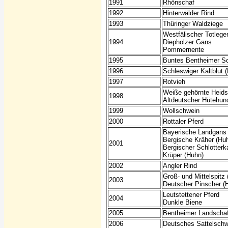
1991
Rhönschaf
1992
Hinterwälder Rind
1993
Thüringer Waldziege
Westfälischer Totlege
1994
Diepholzer Gans
Pommernente
1995
Buntes Bentheimer S
1996
Schleswiger Kaltblut (
1997
Rotvieh
Weiße gehörnte Heid
1998
Altdeutscher Hütehun
1999
Wollschwein
2000
Rottaler Pferd
Bayerische Landgans
Bergische Kräher (Hu
2001
Bergischer Schlotter
Krüper (Huhn)
2002
Angler Rind
Groß- und Mittelspitz
2003
Deutscher Pinscher (
Leutstettener Pferd
2004
Dunkle Biene
2005
Bentheimer Landscha
2006
Deutsches Sattelschw