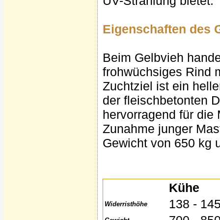
UV-Strahlung bietet.
Eigenschaften des 
Beim Gelbvieh handel
frohwüchsiges Rind m
Zuchtziel ist ein hel
der fleischbetonten 
hervorragend für die 
Zunahme junger Mast
Gewicht von 650 kg 
Kühe
138 - 14
Widerristhöhe