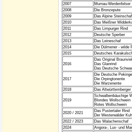
2007
Murnau-Werdenfelser 
2008
Die Bronzepute
2009
Das Alpine Steinschaf
2010
Das Meißner Widderk
2011
Das Limpurger Rind
2012
Deutsche Sperber
2013
Das Leineschaf
2014
Die Dülmener - wilde 
2015
Deutsches Karakulsc
Das Original Braunvie
2016
Das Glanrind
Das Deutsche Schwar
Die Deutsche Pekinge
2017
Die Orpingtonente
Die Warzenente
2018
Das Altwürttemberger
Schwalbenbäuchige W
2019
Blondes Wollschwein
Rotes Wollschwein
Das Pustertaler Rind
2020 / 2021
Der Westerwälder Ku
2022 / 2023
Das Walachenschaf
2024
Angora-, Lux- und Ma