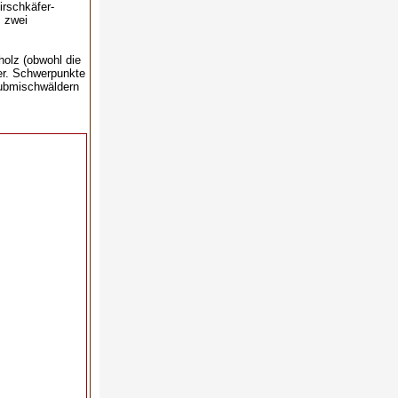
irschkäfer-
 zwei
holz (obwohl die
der. Schwerpunkte
aubmischwäldern