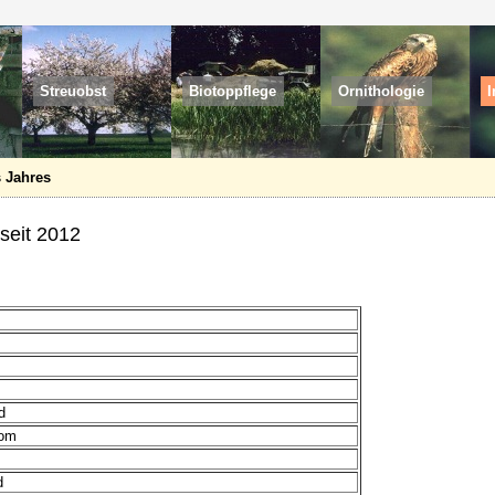
Streuobst
Biotoppflege
Ornithologie
I
 Jahres
seit 2012
d
dom
d