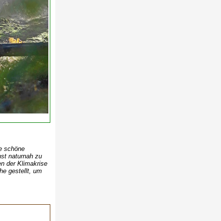
e schöne
hst naturnah zu
en der Klimakrise
e gestellt, um