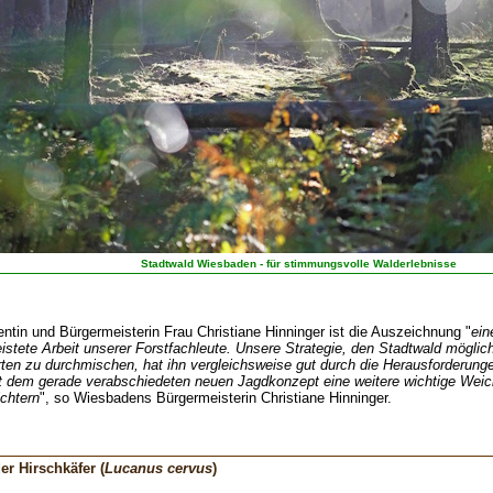
Stadtwald Wiesbaden - für stimmungsvolle Walderlebnisse
tin und Bürgermeisterin Frau Christiane Hinninger ist die Auszeichnung "
ein
istete Arbeit unserer Forstfachleute. Unsere Strategie, den Stadtwald möglic
rten zu durchmischen, hat ihn vergleichsweise gut durch die Herausforderung
dem gerade verabschiedeten neuen Jagdkonzept eine weitere wichtige Weich
chtern
", so Wiesbadens Bürgermeisterin Christiane Hinninger.
er Hirschkäfer (
Lucanus cervus
)