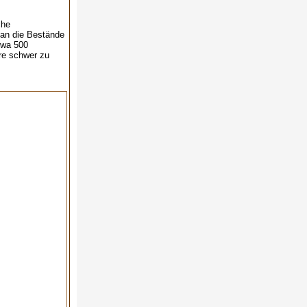
che
man die Bestände
etwa 500
re schwer zu