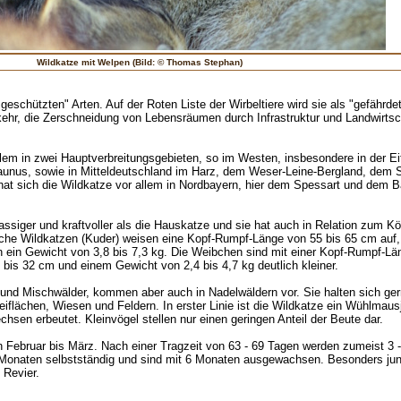
Wildkatze mit Welpen (Bild: © Thomas Stephan)
eschützten" Arten. Auf der Roten Liste der Wirbeltiere wird sie als "gefährdet
ehr, die Zerschneidung von Lebensräumen durch Infrastruktur und Landwirtsch
llem in zwei Hauptverbreitungsgebieten, so im Westen, insbesondere in der Ei
unus, sowie in Mitteldeutschland im Harz, dem Weser-Leine-Bergland, dem S
hat sich die Wildkatze vor allem in Nordbayern, hier dem Spessart und dem 
ssiger und kraftvoller als die Hauskatze und sie hat auch in Relation zum Kö
che Wildkatzen (Kuder) weisen eine Kopf-Rumpf-Länge von 55 bis 65 cm auf,
 ein Gewicht von 3,8 bis 7,3 kg. Die Weibchen sind mit einer Kopf-Rumpf-Lä
is 32 cm und einem Gewicht von 2,4 bis 4,7 kg deutlich kleiner.
nd Mischwälder, kommen aber auch in Nadelwäldern vor. Sie halten sich ger
flächen, Wiesen und Feldern. In erster Linie ist die Wildkatze ein Wühlmausj
sen erbeutet. Kleinvögel stellen nur einen geringen Anteil der Beute dar.
n Februar bis März. Nach einer Tragzeit von 63 - 69 Tagen werden zumeist 3 
 Monaten selbstständig und sind mit 6 Monaten ausgewachsen. Besonders j
 Revier.