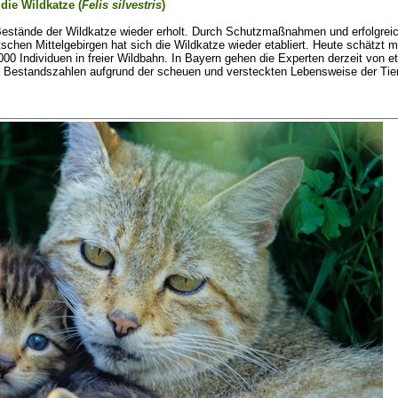
die Wildkatze (
Felis silvestris
)
 Bestände der Wildkatze wieder erholt. Durch Schutzmaßnahmen und erfolgrei
tschen Mittelgebirgen hat sich die Wildkatze wieder etabliert. Heute schätzt 
000 Individuen in freier Wildbahn. In Bayern gehen die Experten derzeit von 
e Bestandszahlen aufgrund der scheuen und versteckten Lebensweise der Tie