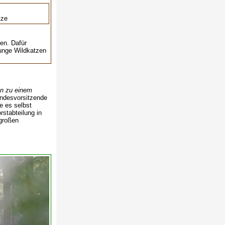
tze
en. Dafür
unge Wildkatzen
in zu einem
Landesvorsitzende
e es selbst
rstabteilung in
 großen