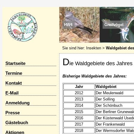
HW4
Greifvögel
Sie sind hier:
Insekten
>
Waldgebiet des
D
ie Waldgebiete des Jahres 
Startseite
Termine
Bisherige Waldgebiete des Jahres:
Kontakt
Jahr
Waldgebiet
E-Mail
2012
Der Meulenwald
2013
Der Solling
Anmeldung
2014
Der Schönbuch
2015
Der Berliner Grunewal
Presse
2016
Der Küstenwald Use
Gästebuch
2017
Der Frankenwald
2018
Der Wermsdorfer Wal
Aktionen