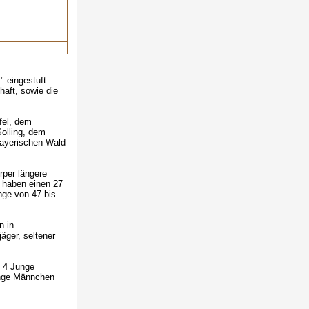
" eingestuft.
aft, sowie die
fel, dem
olling, dem
Bayerischen Wald
rper längere
 haben einen 27
nge von 47 bis
n in
äger, seltener
- 4 Junge
unge Männchen