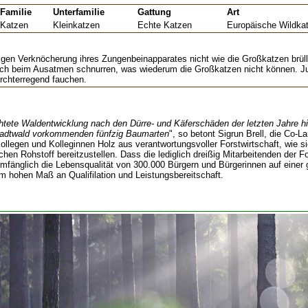
Familie
Unterfamilie
Gattung
Art
Katzen
Kleinkatzen
Echte Katzen
Europäische Wildka
igen Verknöcherung ihres Zungenbeinapparates nicht wie die Großkatzen brüll
auch beim Ausatmen schnurren, was wiederum die Großkatzen nicht können. J
urchterregend fauchen.
ichtete Waldentwicklung nach den Dürre- und Käferschäden der letzten Jahre h
Stadtwald vorkommenden fünfzig Baumarten
", so betont Sigrun Brell, die Co-
legen und Kolleginnen Holz aus verantwortungsvoller Forstwirtschaft, wie si
hen Rohstoff bereitzustellen. Dass die lediglich dreißig Mitarbeitenden der Fo
mfänglich die Lebensqualität von 300.000 Bürgern und Bürgerinnen auf einer
m hohen Maß an Qualifilation und Leistungsbereitschaft.