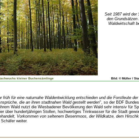
Seit 1987 wird der
den Grundsätzen
Waldwirtschaft be
Nachwuchs kleiner Buchensämlinge
Bild: © Müller / S
r früh für eine naturnahe Waldentwicklung entschieden und die Forstleute de
nsprüche, die an ihren stadtnahen Wald gestellt werden
", so der BDF Bundes
ihrem Wald nutzt die Wiesbadener Bevölkerung den Wald sehr intensiv für Spo
r über hundertjährigen Stollen, hochwertiges Trinkwasser für die Stadt gewon
 behandelt, Vorkommen von seltenem Besenmoos, der Wildkatze, dem Hirschkä
k Schäfer weiter.