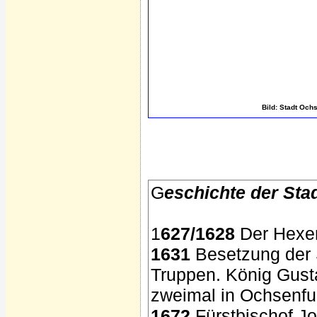
Bild: Stadt Ochs
G
eschichte der Stad
1
627/1628
Der Hexen
1631
Besetzung der S
Truppen. König Gust
zweimal in Ochsenfur
1672
Fürstbischof Jo