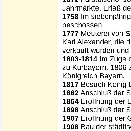
Jahrmärkte. Erlaß de
1
758
Im siebenjährig
beschossen.
1777
Meuterei von S
Karl Alexander, die 
verkauft wurden und 
1803-1814
Im Zuge d
zu Kurbayern, 1806
Königreich Bayern.
1817
Besuch König Lu
1862
Anschluß der S
1864
Eröffnung der 
1898
Anschluß der St
1907
Eröffnung der 
1908
Bau der städtis