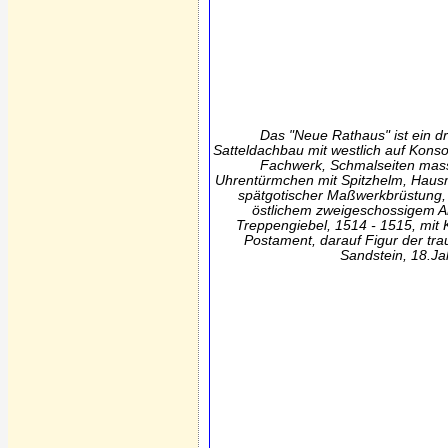
Das "Neue Rathaus" ist ein dre
Satteldachbau mit westlich auf Kon
Fachwerk, Schmalseiten mass
Uhrentürmchen mit Spitzhelm, Haus
spätgotischer Maßwerkbrüstung, 
östlichem zweigeschossigem A
Treppengiebel, 1514 - 1515, mit K
Postament, darauf Figur der tr
Sandstein, 18.Ja