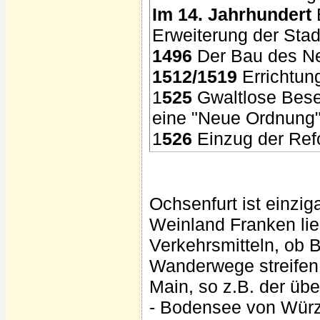
Im 14. Jahrhundert
Erweiterung der Sta
1496
Der Bau des Ne
1512/1519
Errichtun
1
525
Gwaltlose Beset
eine "Neue Ordnung" 
1
526
Einzug der Ref
Ochsenfurt ist einzig
Weinland Franken lie
Verkehrsmitteln, ob
Wanderwege streifen
Main, so z.B. der ü
- Bodensee von Würz