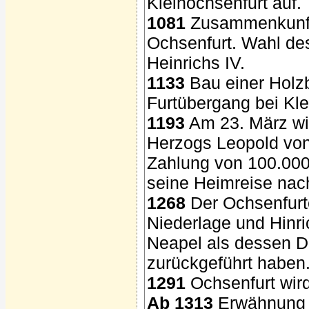
Kleinochsenfurt auf.
1081
Zusammenkunft
Ochsenfurt. Wahl d
Heinrichs IV.
1133
Bau einer Holzb
Furtübergang bei Kle
1193
Am 23. März wi
Herzogs Leopold von
Zahlung von 100.000 
seine Heimreise nac
1268
Der Ochsenfurt
Niederlage und Hinr
Neapel als dessen D
zurückgeführt haben
1291
Ochsenfurt wir
Ab 1313
Erwähnung d